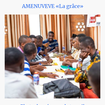
AMENUVEVE
«L
a grâce
»