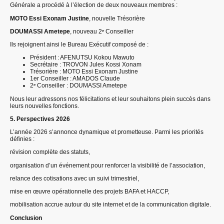
Générale a procédé à l’élection de deux nouveaux membres :
MOTO Essi Exonam Justine
, nouvelle Trésorière
DOUMASSI Ametepe
, nouveau 2ᵉ Conseiller
Ils rejoignent ainsi le Bureau Exécutif composé de :
Président : AFENUTSU Kokou Mawuto
Secrétaire : TROVON Jules Kossi Xonam
Trésorière : MOTO Essi Exonam Justine
1er Conseiller : AMADOS Claude
2ᵉ Conseiller : DOUMASSI Ametepe
Nous leur adressons nos félicitations et leur souhaitons plein succès dans
leurs nouvelles fonctions.
5. Perspectives 2026
L’année 2026 s’annonce dynamique et prometteuse. Parmi les priorités
définies :
révision complète des statuts,
organisation d’un événement pour renforcer la visibilité de l’association,
relance des cotisations avec un suivi trimestriel,
mise en œuvre opérationnelle des projets BAFA et HACCP,
mobilisation accrue autour du site internet et de la communication digitale.
Conclusion